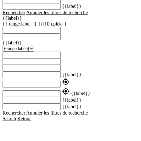
{{label}}
Rechercher
Annuler les filtres de recherche
{{label}}
{{ range.label }}
{{l10n.pick}}
{{label}}
{{label}}
my_location
my_location
{{label}}
{{label}}
{{label}}
Rechercher
Annuler les filtres de recherche
Search
Retour