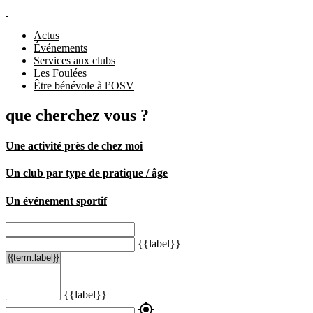
Actus
Événements
Services aux clubs
Les Foulées
Être bénévole à l’OSV
que cherchez vous ?
Une activité près de chez moi
Un club par type de pratique / âge
Un événement sportif
{{label}}
{{label}}
my_location