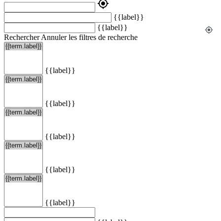
my_location
{{label}}
{{label}}
my_location
Rechercher
Annuler les filtres de recherche
{{label}}
{{label}}
{{label}}
{{label}}
{{label}}