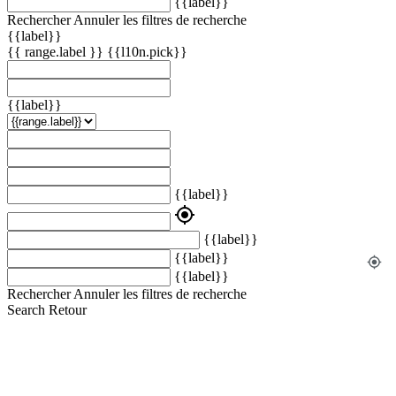
{{label}}
Rechercher
Annuler les filtres de recherche
{{label}}
{{ range.label }}
{{l10n.pick}}
{{label}}
{{label}}
my_location
{{label}}
{{label}}
my_location
{{label}}
Rechercher
Annuler les filtres de recherche
Search
Retour