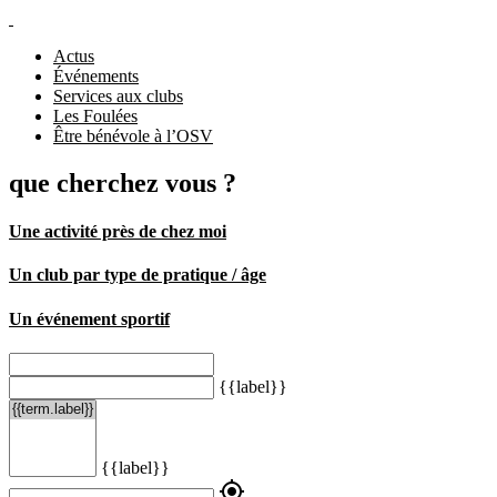
Actus
Événements
Services aux clubs
Les Foulées
Être bénévole à l’OSV
que cherchez vous ?
Une activité près de chez moi
Un club par type de pratique / âge
Un événement sportif
{{label}}
{{label}}
my_location