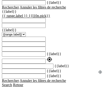
{{label}}
Rechercher
Annuler les filtres de recherche
{{label}}
{{ range.label }}
{{l10n.pick}}
{{label}}
{{label}}
my_location
{{label}}
{{label}}
my_location
{{label}}
Rechercher
Annuler les filtres de recherche
Search
Retour