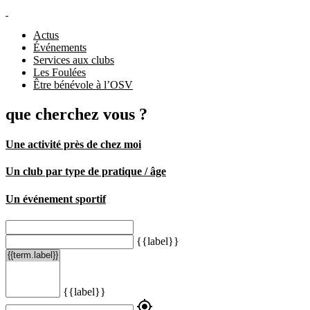
Actus
Événements
Services aux clubs
Les Foulées
Être bénévole à l’OSV
que cherchez vous ?
Une activité près de chez moi
Un club par type de pratique / âge
Un événement sportif
{{label}}
{{label}}
my_location