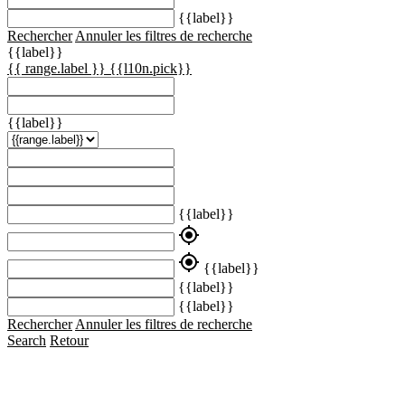
{{label}}
Rechercher
Annuler les filtres de recherche
{{label}}
{{ range.label }}
{{l10n.pick}}
{{label}}
{{label}}
my_location
my_location
{{label}}
{{label}}
{{label}}
Rechercher
Annuler les filtres de recherche
Search
Retour