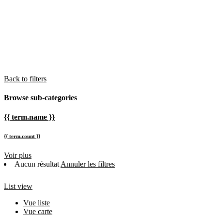
Back to filters
Browse sub-categories
{{ term.name }}
{{ term.count }}
Voir plus
Aucun résultat
Annuler les filtres
List view
Vue liste
Vue carte