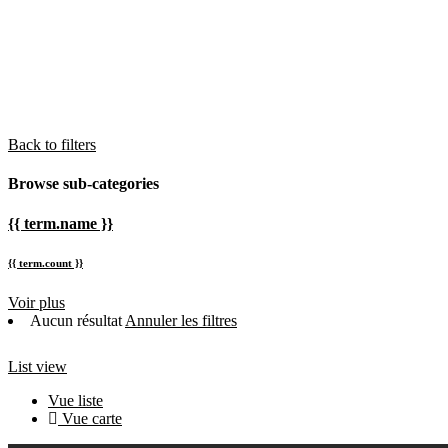
Back to filters
Browse sub-categories
{{ term.name }}
{{ term.count }}
Voir plus
Aucun résultat
Annuler les filtres
List view
Vue liste
Vue carte