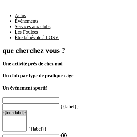
Actus
Événements
Services aux clubs
Les Foulées
Être bénévole à l’OSV
que cherchez vous ?
Une activité près de chez moi
Un club par type de pratique / âge
Un événement sportif
{{label}}
{{label}}
my_location