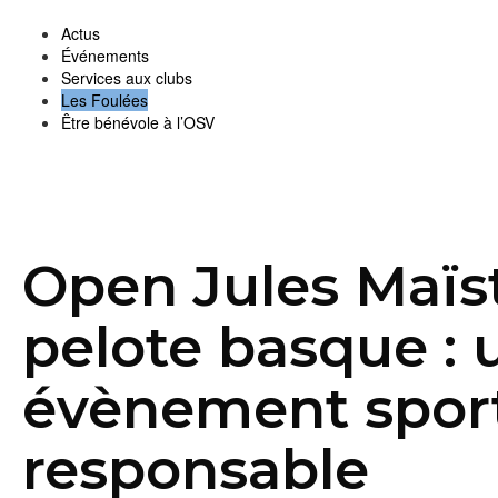
Actus
Événements
Services aux clubs
Les Foulées
Être bénévole à l’OSV
Open Jules Maïs
pelote basque : 
évènement sport
responsable