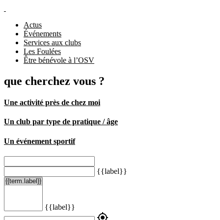
Actus
Événements
Services aux clubs
Les Foulées
Être bénévole à l’OSV
que cherchez vous ?
Une activité près de chez moi
Un club par type de pratique / âge
Un événement sportif
{{label}}
{{label}}
my_location