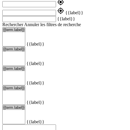
my_location
my_location
{{label}}
{{label}}
Rechercher
Annuler les filtres de recherche
{{label}}
{{label}}
{{label}}
{{label}}
{{label}}