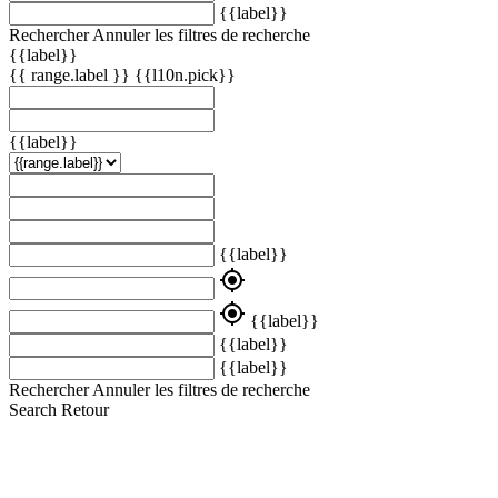
{{label}}
Rechercher
Annuler les filtres de recherche
{{label}}
{{ range.label }}
{{l10n.pick}}
{{label}}
{{label}}
my_location
my_location
{{label}}
{{label}}
{{label}}
Rechercher
Annuler les filtres de recherche
Search
Retour