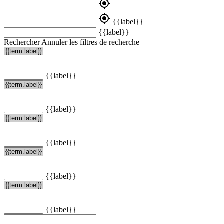
my_location
my_location
{{label}}
{{label}}
Rechercher
Annuler les filtres de recherche
{{label}}
{{label}}
{{label}}
{{label}}
{{label}}