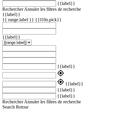
{{label}}
Rechercher
Annuler les filtres de recherche
{{label}}
{{ range.label }}
{{l10n.pick}}
{{label}}
{{label}}
my_location
my_location
{{label}}
{{label}}
{{label}}
Rechercher
Annuler les filtres de recherche
Search
Retour