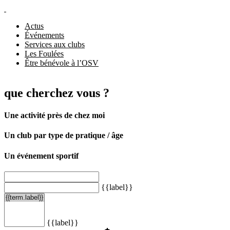
Actus
Événements
Services aux clubs
Les Foulées
Être bénévole à l’OSV
que cherchez vous ?
Une activité près de chez moi
Un club par type de pratique / âge
Un événement sportif
{{label}}
{{label}}