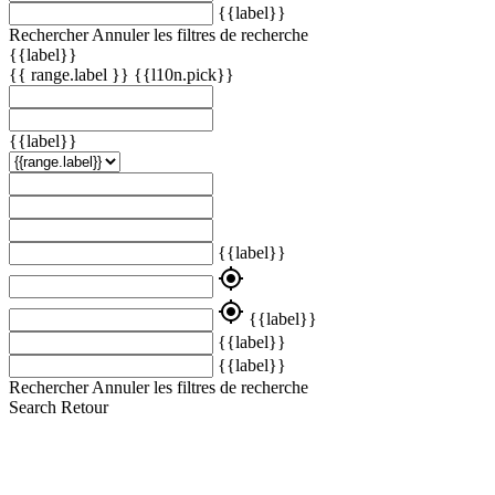
{{label}}
Rechercher
Annuler les filtres de recherche
{{label}}
{{ range.label }}
{{l10n.pick}}
{{label}}
{{label}}
my_location
my_location
{{label}}
{{label}}
{{label}}
Rechercher
Annuler les filtres de recherche
Search
Retour