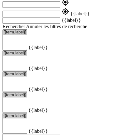
my_location
my_location
{{label}}
{{label}}
Rechercher
Annuler les filtres de recherche
{{label}}
{{label}}
{{label}}
{{label}}
{{label}}