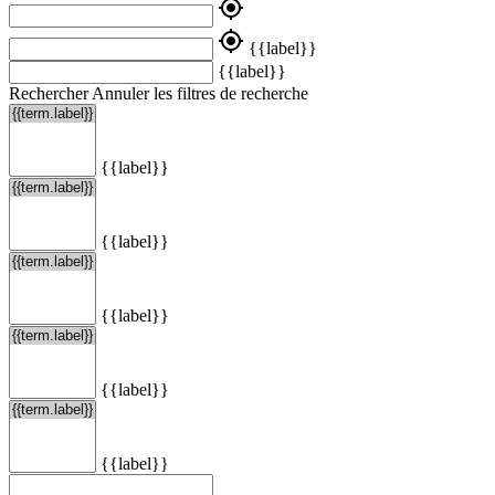
my_location
my_location
{{label}}
{{label}}
Rechercher
Annuler les filtres de recherche
{{label}}
{{label}}
{{label}}
{{label}}
{{label}}