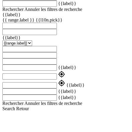
{{label}}
Rechercher
Annuler les filtres de recherche
{{label}}
{{ range.label }}
{{l10n.pick}}
{{label}}
{{label}}
my_location
my_location
{{label}}
{{label}}
{{label}}
Rechercher
Annuler les filtres de recherche
Search
Retour