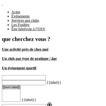
Actus
Événements
Services aux clubs
Les Foulées
Être bénévole à l’OSV
que cherchez vous ?
Une activité près de chez moi
Un club par type de pratique / âge
Un événement sportif
{{label}}
{{label}}
my_location