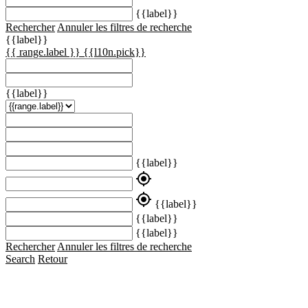
{{label}}
Rechercher
Annuler les filtres de recherche
{{label}}
{{ range.label }}
{{l10n.pick}}
{{label}}
{{label}}
my_location
my_location
{{label}}
{{label}}
{{label}}
Rechercher
Annuler les filtres de recherche
Search
Retour