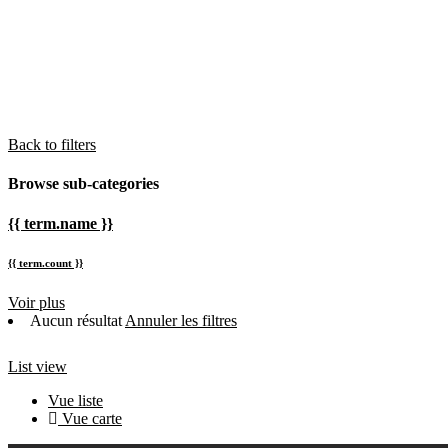
Back to filters
Browse sub-categories
{{ term.name }}
{{ term.count }}
Voir plus
Aucun résultat
Annuler les filtres
List view
Vue liste
Vue carte