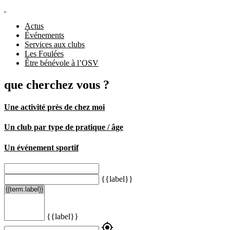
Actus
Événements
Services aux clubs
Les Foulées
Être bénévole à l’OSV
que cherchez vous ?
Une activité près de chez moi
Un club par type de pratique / âge
Un événement sportif
{{label}}
{{label}}
my_location