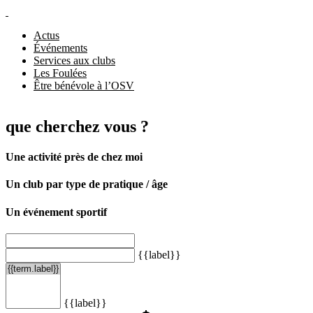
Actus
Événements
Services aux clubs
Les Foulées
Être bénévole à l’OSV
que cherchez vous ?
Une activité près de chez moi
Un club par type de pratique / âge
Un événement sportif
{{label}}
{{label}}