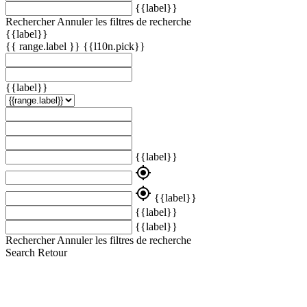
{{label}}
Rechercher
Annuler les filtres de recherche
{{label}}
{{ range.label }}
{{l10n.pick}}
{{label}}
{{label}}
my_location
my_location
{{label}}
{{label}}
{{label}}
Rechercher
Annuler les filtres de recherche
Search
Retour