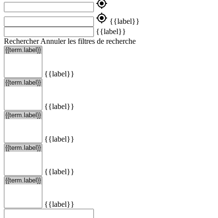
my_location
my_location
{{label}}
{{label}}
Rechercher
Annuler les filtres de recherche
{{label}}
{{label}}
{{label}}
{{label}}
{{label}}