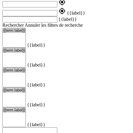
my_location
my_location
{{label}}
{{label}}
Rechercher
Annuler les filtres de recherche
{{label}}
{{label}}
{{label}}
{{label}}
{{label}}