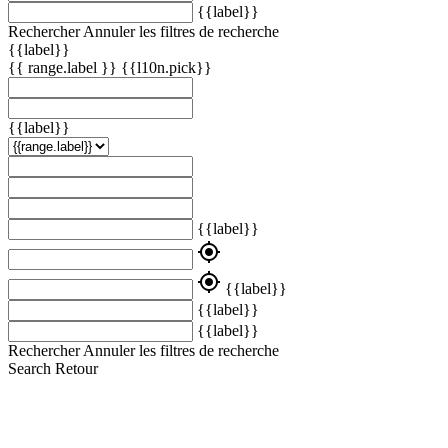
{{label}}
Rechercher
Annuler les filtres de recherche
{{label}}
{{ range.label }}
{{l10n.pick}}
{{label}}
{{label}}
my_location
my_location
{{label}}
{{label}}
{{label}}
Rechercher
Annuler les filtres de recherche
Search
Retour