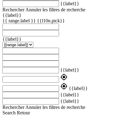
{{label}}
Rechercher
Annuler les filtres de recherche
{{label}}
{{ range.label }}
{{l10n.pick}}
{{label}}
{{label}}
my_location
my_location
{{label}}
{{label}}
{{label}}
Rechercher
Annuler les filtres de recherche
Search
Retour