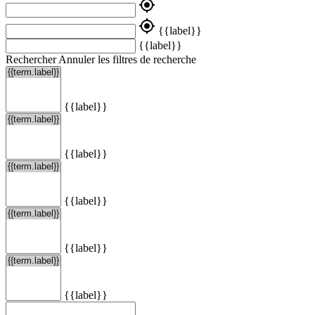
my_location
my_location
{{label}}
{{label}}
Rechercher
Annuler les filtres de recherche
{{label}}
{{label}}
{{label}}
{{label}}
{{label}}