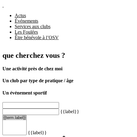
Actus
Événements
Services aux clubs
Les Foulées
Être bénévole à l’OSV
que cherchez vous ?
Une activité près de chez moi
Un club par type de pratique / âge
Un événement sportif
{{label}}
{{label}}