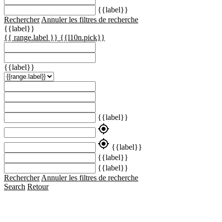
{{label}}
Rechercher
Annuler les filtres de recherche
{{label}}
{{ range.label }}
{{l10n.pick}}
{{label}}
{{label}}
my_location
my_location
{{label}}
{{label}}
{{label}}
Rechercher
Annuler les filtres de recherche
Search
Retour