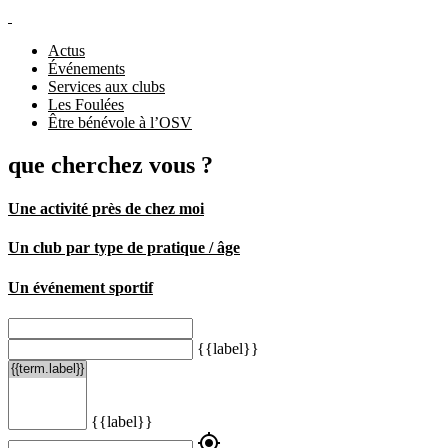
Actus
Événements
Services aux clubs
Les Foulées
Être bénévole à l’OSV
que cherchez vous ?
Une activité près de chez moi
Un club par type de pratique / âge
Un événement sportif
{{label}}
{{label}}
my_location