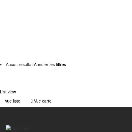
Back to filters
Browse sub-categories
{{ term.name }}
{{ term.count }}
Voir plus
Aucun résultat
Annuler les filtres
List view
Vue liste
Vue carte