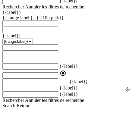
{{label}}
Rechercher
Annuler les filtres de recherche
{{label}}
{{ range.label }}
{{l10n.pick}}
{{label}}
{{label}}
my_location
{{label}}
{{label}}
my_location
{{label}}
Rechercher
Annuler les filtres de recherche
Search
Retour