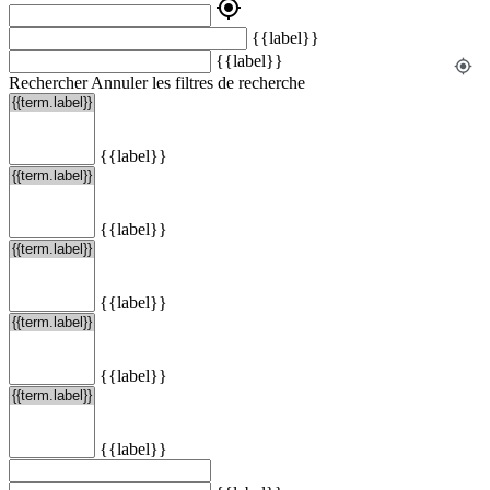
my_location
{{label}}
{{label}}
my_location
Rechercher
Annuler les filtres de recherche
{{label}}
{{label}}
{{label}}
{{label}}
{{label}}