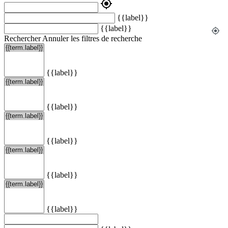
my_location
{{label}}
{{label}}
my_location
Rechercher
Annuler les filtres de recherche
{{label}}
{{label}}
{{label}}
{{label}}
{{label}}