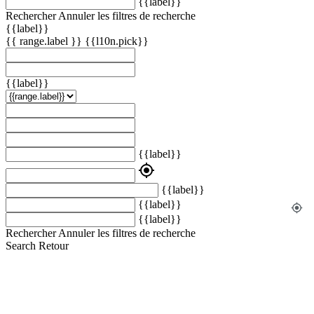
{{label}}
Rechercher
Annuler les filtres de recherche
{{label}}
{{ range.label }}
{{l10n.pick}}
{{label}}
{{label}}
my_location
{{label}}
{{label}}
my_location
{{label}}
Rechercher
Annuler les filtres de recherche
Search
Retour