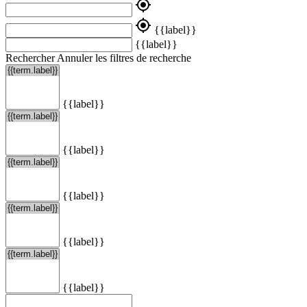
my_location
my_location
{{label}}
{{label}}
Rechercher
Annuler les filtres de recherche
{{label}}
{{label}}
{{label}}
{{label}}
{{label}}