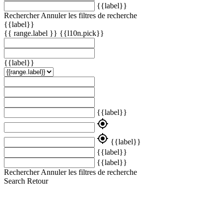
{{label}}
Rechercher
Annuler les filtres de recherche
{{label}}
{{ range.label }}
{{l10n.pick}}
{{label}}
{{label}}
my_location
my_location
{{label}}
{{label}}
{{label}}
Rechercher
Annuler les filtres de recherche
Search
Retour