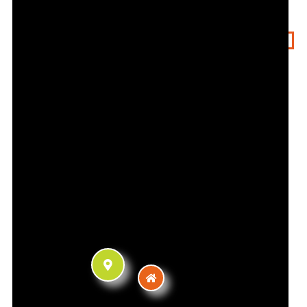
Types de pratique
Loisir
Galerie photos
Contact
70 Rue Docteur Rollet, 69100 Villeurbanne,
France
Téléphone :
06 27 41 41 73
Email :
gv2avenue69100@outlook.com