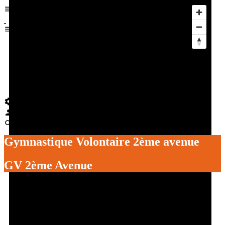
Actus
Événements
Services aux clubs
Les Foulées
Être bénévole à l’OSV
Gymnastique Volontaire 2ème avenue
GV 2ème Avenue