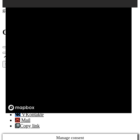
gfdhg
Cart
×
Facebook
Twitter
WhatsApp
Telegram
Pinterest
LinkedIn
Tumblr
VKontakte
Mail
Copy link
Manage consent