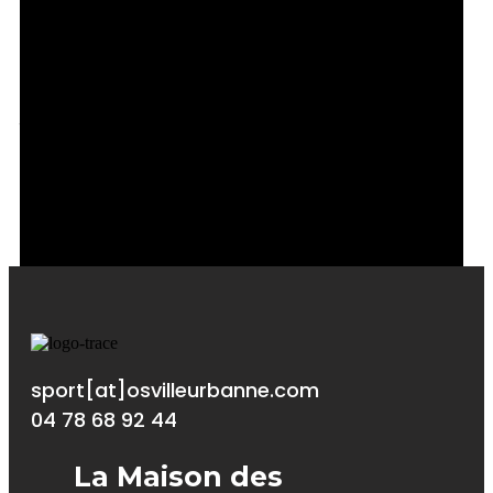
Gymnase école primaire Edouard Herriot
-
104 Rue Hippolyte Kahn, 69100 Villeurbanne
sport[at]osvilleurbanne.com
04 78 68 92 44
La Maison des