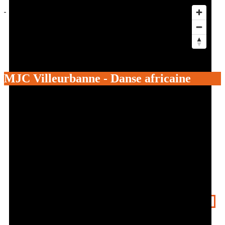
Actus
Événements
Services aux clubs
Les Foulées
Être bénévole à l’OSV
MJC Villeurbanne - Danse africaine
Get directions
Leave a review
Bookmark
Share
Report
prev
next
Sports pratiqués
Danse Afro / Latino
Contact