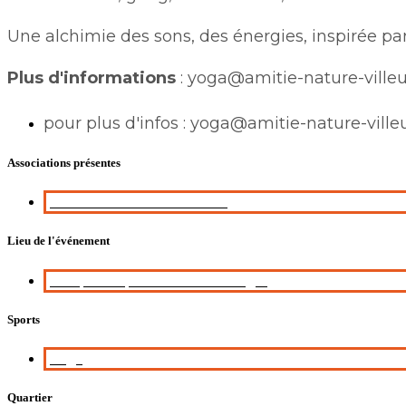
Une alchimie des sons, des énergies, inspirée pa
Plus d'informations
: yoga@amitie-nature-villeu
pour plus d'infos : yoga@amitie-nature-villeu
Associations présentes
Amitié Nature Villeurbanne
Lieu de l'événement
Complexe sportif Boiron-Granger
Sports
Yoga
Quartier