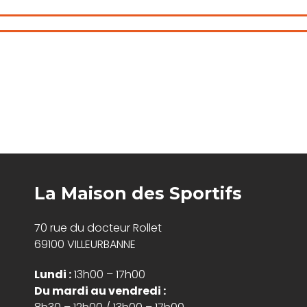
La Maison des Sportifs
70 rue du docteur Rollet
69100 VILLEURBANNE
Lundi :
13h00 – 17h00
Du mardi au vendredi :