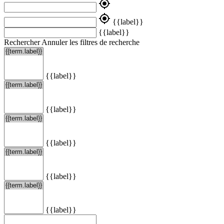
my_location
my_location
{{label}}
{{label}}
Rechercher
Annuler les filtres de recherche
{{label}}
{{label}}
{{label}}
{{label}}
{{label}}