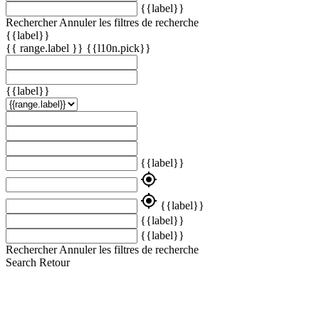
{{label}}
Rechercher
Annuler les filtres de recherche
{{label}}
{{ range.label }}
{{l10n.pick}}
{{label}}
{{label}}
my_location
my_location
{{label}}
{{label}}
{{label}}
Rechercher
Annuler les filtres de recherche
Search
Retour