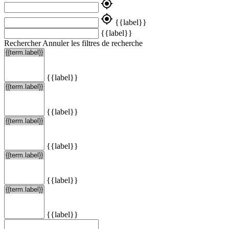
my_location
my_location
{{label}}
{{label}}
Rechercher
Annuler les filtres de recherche
{{label}}
{{label}}
{{label}}
{{label}}
{{label}}