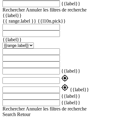
{{label}}
Rechercher
Annuler les filtres de recherche
{{label}}
{{ range.label }}
{{l10n.pick}}
{{label}}
{{label}}
my_location
my_location
{{label}}
{{label}}
{{label}}
Rechercher
Annuler les filtres de recherche
Search
Retour