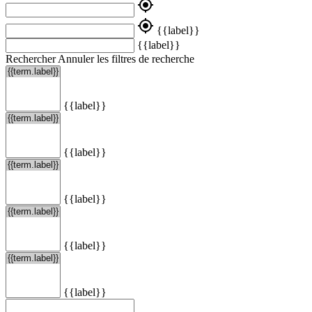
my_location
my_location
{{label}}
{{label}}
Rechercher
Annuler les filtres de recherche
{{label}}
{{label}}
{{label}}
{{label}}
{{label}}