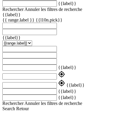
{{label}}
Rechercher
Annuler les filtres de recherche
{{label}}
{{ range.label }}
{{l10n.pick}}
{{label}}
{{label}}
my_location
my_location
{{label}}
{{label}}
{{label}}
Rechercher
Annuler les filtres de recherche
Search
Retour