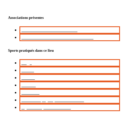
Associations présentes
Amitié Nature Villeurbanne
ASUL SPORTS LOISIRS / ASUL-SL
Sports pratiqués dans ce lieu
Yoga
Danse
Pilates
Fitness
Stretching
Activités physiques d'entretien
Gymnastique d'entretien