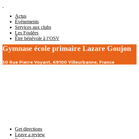
Actus
Événements
Services aux clubs
Les Foulées
Être bénévole à l’OSV
Gymnase école primaire Lazare Goujon
50 Rue Pierre Voyant, 69100 Villeurbanne, France
Get directions
Leave a review