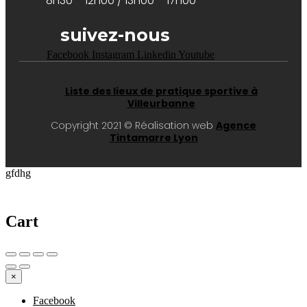
8h30 – 12h00 / 13h00 – 17h00
suivez-nous
Facebook
Instagram
Linkedin
Youtube
Liste des lieux de pratique sportive à
Villeurbanne
Copyright 2021 © Réalisation web
Agence
Tintamarre Lyon
gfdhg
Cart
×
Facebook