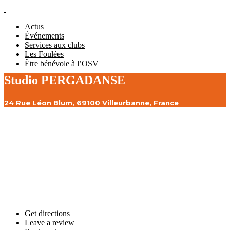
Actus
Événements
Services aux clubs
Les Foulées
Être bénévole à l’OSV
Studio PERGADANSE
24 Rue Léon Blum, 69100 Villeurbanne, France
Get directions
Leave a review