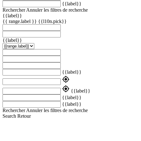
{{label}}
Rechercher
Annuler les filtres de recherche
{{label}}
{{ range.label }}
{{l10n.pick}}
{{label}}
{{label}}
my_location
my_location
{{label}}
{{label}}
{{label}}
Rechercher
Annuler les filtres de recherche
Search
Retour