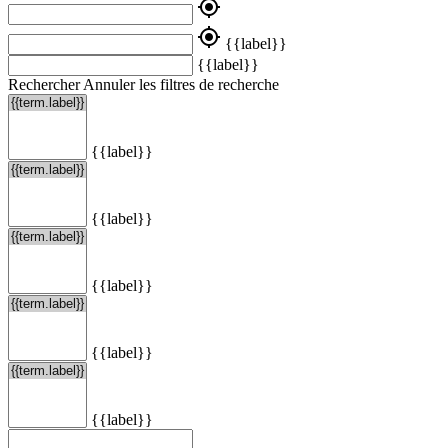
my_location
my_location
{{label}}
{{label}}
Rechercher
Annuler les filtres de recherche
{{label}}
{{label}}
{{label}}
{{label}}
{{label}}