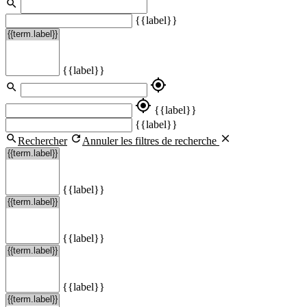
{{label}}
{{label}}
my_location
my_location
{{label}}
{{label}}
Rechercher
Annuler les filtres de recherche
{{label}}
{{label}}
{{label}}