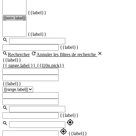
{{label}}
{{label}}
{{label}}
Rechercher
Annuler les filtres de recherche
{{label}}
{{ range.label }}
{{l10n.pick}}
{{label}}
{{label}}
my_location
my_location
{{label}}