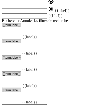
my_location
my_location
{{label}}
{{label}}
Rechercher
Annuler les filtres de recherche
{{label}}
{{label}}
{{label}}
{{label}}
{{label}}