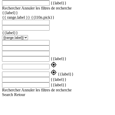
{{label}}
Rechercher
Annuler les filtres de recherche
{{label}}
{{ range.label }}
{{l10n.pick}}
{{label}}
{{label}}
my_location
my_location
{{label}}
{{label}}
{{label}}
Rechercher
Annuler les filtres de recherche
Search
Retour