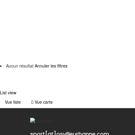
Back to filters
Browse sub-categories
{{ term.name }}
{{ term.count }}
Voir plus
Aucun résultat
Annuler les filtres
List view
Vue liste
Vue carte
sport[at]osvilleurbanne.com