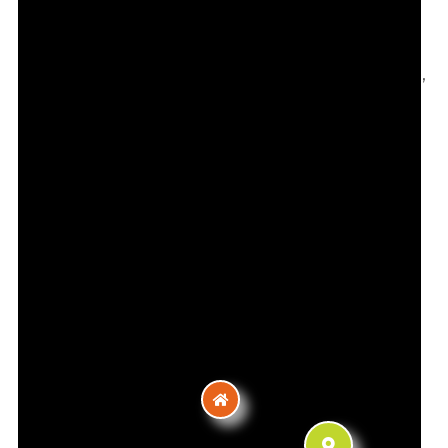
Contact
46 Rue Clément Michut, 69100 Villeurbanne,
France
Téléphone :
0665055593
Email :
serge.piollat52@gmail.com