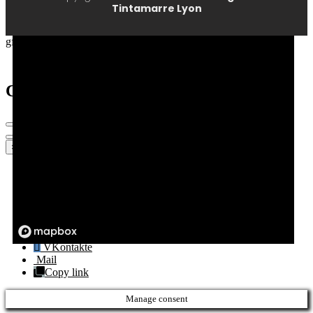
Tintamarre Lyon
gfdhg
Cart
×
Facebook
Twitter
WhatsApp
Telegram
LinkedIn
Tumblr
VKontakte
Mail
Copy link
Manage consent