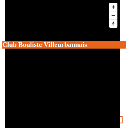
Actus
Événements
Services aux clubs
Les Foulées
Être bénévole à l’OSV
Club Bouliste Villeurbannais
Get directions
Call now
Leave a review
Bookmark
Share
Report
prev
next
Sports pratiqués
Pétanque / jeux de boules