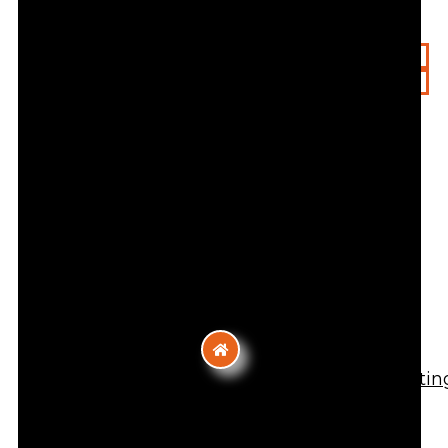
Types de pratique
Loisir
Compétition
Contact
110 Rue Du 4 Août 1789, 69100 Villeurbanne,
France
Téléphone :
04.78.85.99.57
Email :
gslgazelec@orange.fr
Site Web :
https://gslgazelec.jimdofree.com/accueil/kartin