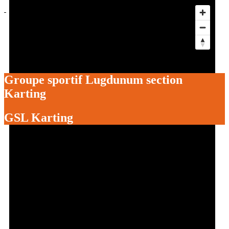
Actus
Événements
Services aux clubs
Les Foulées
Être bénévole à l’OSV
Groupe sportif Lugdunum section
Karting
GSL Karting