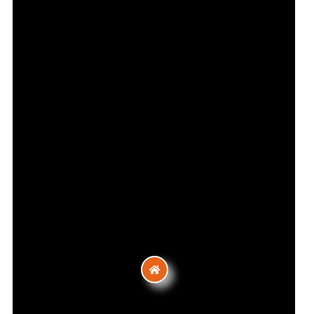
Contact
8 Avenue Antoine Dutriévoz, 69100
Villeurbanne, France
Téléphone :
06 83 71 63 84 / 06 41 84 17 57
Email :
les.tammas.cie@gmail.com