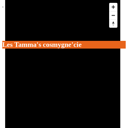
Actus
Événements
Services aux clubs
Les Foulées
Être bénévole à l’OSV
Les Tamma's cosmygne'cie
Get directions
Call now
Leave a review
Bookmark
Share
Report
prev
next
Cours de danse, art du bâton et pompon,
gym corporelle et rythmique, arts platiques.