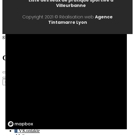
Villeurbanne
Copyright 2021 © Réalisation web
Agence
Tintamarre Lyon
gfdhg
Cart
×
Facebook
Twitter
WhatsApp
Telegram
Pinterest
LinkedIn
Tumblr
VKontakte