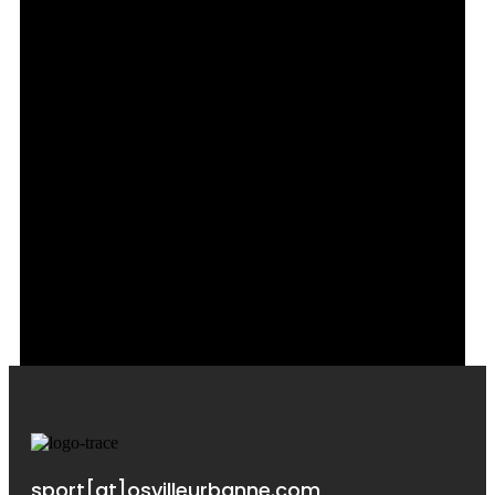
69100 Villeurbanne Mercredi : 19h30/ 21h00
Salle Lionel Terray Bd Louis Pradel 69330
Jonage Lundi/ Jeudi : 19h30/ 21h00
Planning et infos
Affiche-sAMBO-vILLEURBANNE7.png
ouvrir
sport[at]osvilleurbanne.com