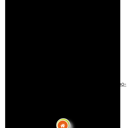
Contact
95 Rue Du 4 Août 1789, 69100 Villeurbanne,
France
Téléphone :
+33611146100
Email :
daniel7.mestre@free.fr
Site Web :
https://www.facebook.com/Sambo-
Villeurbanne-632383540290593