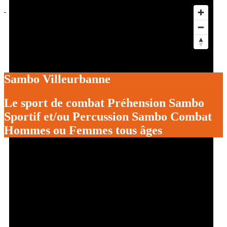
Actus
Événements
Services aux clubs
Les Foulées
Être bénévole à l’OSV
Sambo Villeurbanne
Le sport de combat Préhension Sambo
Sportif et/ou Percussion Sambo Combat
Hommes ou Femmes tous âges