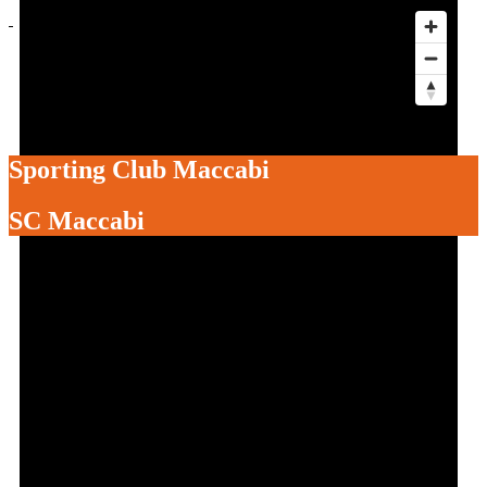
Actus
Événements
Services aux clubs
Les Foulées
Être bénévole à l’OSV
Sporting Club Maccabi
SC Maccabi
Get directions
Leave a review
Bookmark
Share
Report
prev
next
Football