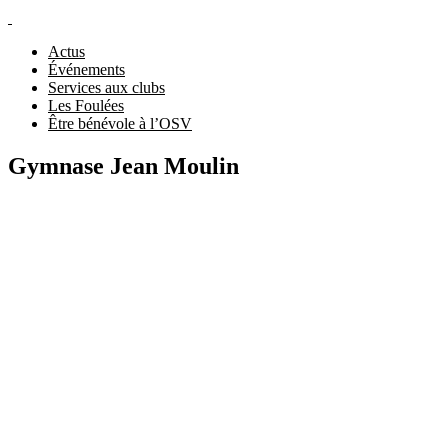
Actus
Événements
Services aux clubs
Les Foulées
Être bénévole à l’OSV
Gymnase Jean Moulin
1 Rue Alfred Brinon, 69100 Villeurbanne, France