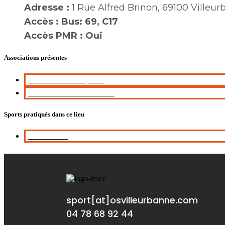
Adresse :
1 Rue Alfred Brinon, 69100 Villeu
Accès :
Bus: 69, C17
Accès PMR :
Oui
Associations présentes
AS Buers Omnisports
AS Buers section Basket
Sports pratiqués dans ce lieu
Basket-ball
sport[at]osvilleurbanne.com
04 78 68 92 44