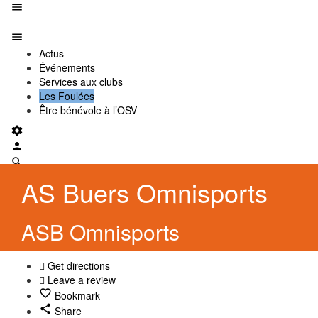
Actus
Événements
Services aux clubs
Les Foulées
Être bénévole à l’OSV
AS Buers Omnisports
ASB Omnisports
Get directions
Leave a review
Bookmark
Share